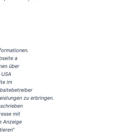
formationen.
seite a
nen über
n USA
ite im
bsitebetreiber
istungen zu erbringen.
eschrieben
resse mit
ie Anzeige
ieren“