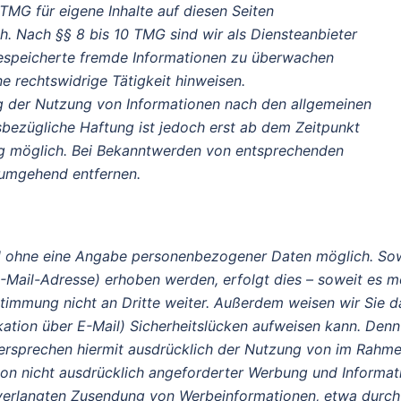
TMG für eigene Inhalte auf diesen Seiten
. Nach §§ 8 bis 10 TMG sind wir als Diensteanbieter
 gespeicherte fremde Informationen zu überwachen
e rechtswidrige Tätigkeit hinweisen.
g der Nutzung von Informationen nach den allgemeinen
sbezügliche Haftung ist jedoch erst ab dem Zeitpunkt
ng möglich. Bei Bekanntwerden von entsprechenden
 umgehend entfernen.
gel ohne eine Angabe personenbezogener Daten möglich. So
Mail-Adresse) erhoben werden, erfolgt dies – soweit es mögl
timmung nicht an Dritte weiter. Außerdem weisen wir Sie d
kation über E-Mail) Sicherheitslücken aufweisen kann. Den
widersprechen hiermit ausdrücklich der Nutzung von im Rahme
n nicht ausdrücklich angeforderter Werbung und Informatio
unverlangten Zusendung von Werbeinformationen, etwa durch S