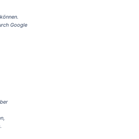
 können.
durch Google
iber
n,
.